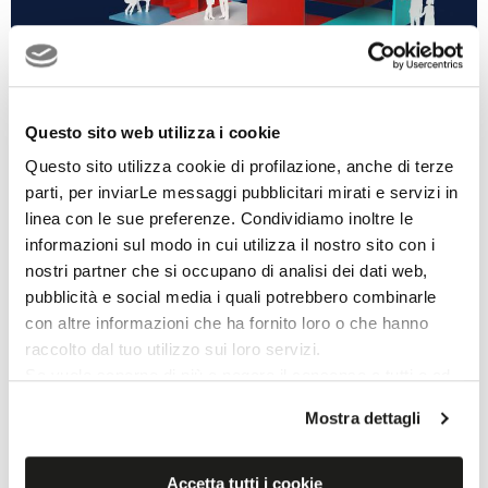
Questo sito web utilizza i cookie
Questo sito utilizza cookie di profilazione, anche di terze
parti, per inviarLe messaggi pubblicitari mirati e servizi in
linea con le sue preferenze. Condividiamo inoltre le
informazioni sul modo in cui utilizza il nostro sito con i
Cersaie 2025
nostri partner che si occupano di analisi dei dati web,
pubblicità e social media i quali potrebbero combinarle
con altre informazioni che ha fornito loro o che hanno
raccolto dal tuo utilizzo sui loro servizi.
Se vuole saperne di più o negare il consenso a tutti o ad
alcuni cookie
clicchi qui
. Il consenso può essere
Mostra dettagli
espresso cliccando sul tasto “Accetta i cookie”. Se non
vuole i cookie di profilazione può negare il consenso sul
tasto “Rifiuta".
Accetta tutti i cookie