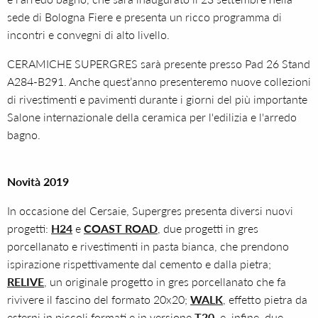
sede di Bologna Fiere e presenta un ricco programma di
incontri e convegni di alto livello.
CERAMICHE SUPERGRES sarà presente presso Pad 26 Stand
A284-B291. Anche quest’anno presenteremo nuove collezioni
di rivestimenti e pavimenti durante i giorni del più importante
Salone internazionale della ceramica per l'edilizia e l'arredo
bagno.
Novità 2019
In occasione del Cersaie, Supergres presenta diversi nuovi
progetti:
H24
e
COAST ROAD
, due progetti in gres
porcellanato e rivestimenti in pasta bianca, che prendono
ispirazione rispettivamente dal cemento e dalla pietra;
RELIVE
, un originale progetto in gres porcellanato che fa
rivivere il fascino del formato 20x20;
WALK
, effetto pietra da
esterni in piccoli formati e in versione
T20
, e, infine, due