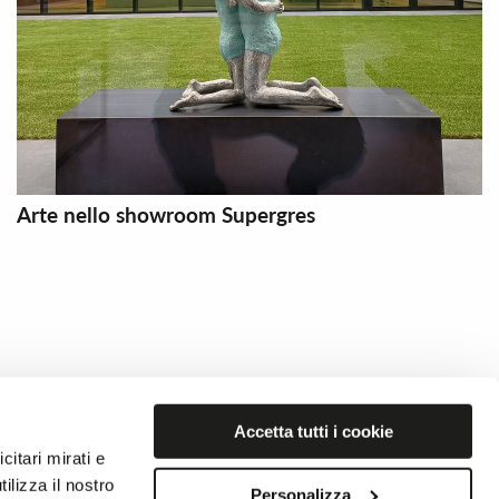
Arte nello showroom Supergres
Piastrelle camera da letto
Piastrelle da esterno
Accetta tutti i cookie
Pavimenti per spazi commerciali
citari mirati e
ilizza il nostro
Personalizza