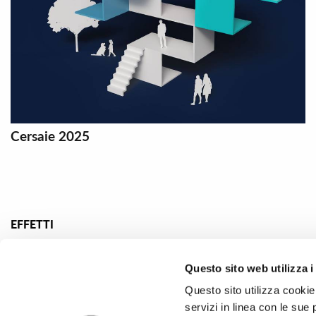
Cersaie 2025
EFFETTI
Gres porcellanato effetto marmo
Gres porcella
Gres porcellanato effetto pietra
Piastrelle di d
Questo sito web utilizza i
Gres porcellanato effetto legno
Piastrelle mos
Questo sito utilizza cookie 
servizi in linea con le sue 