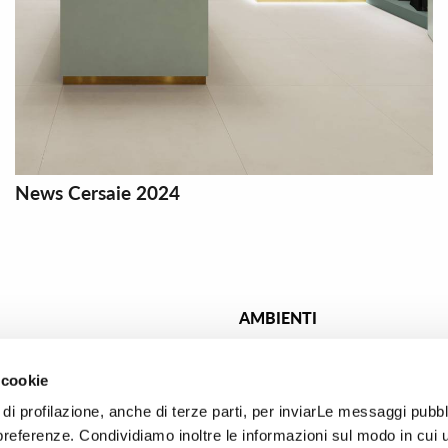
News Cersaie 2024
AMBIENTI
nato effetto cemento
Piastrelle bagno
esign
Piastrelle cucina
 cookie
aico
Piastrelle soggiorno
di profilazione, anche di terze parti, per inviarLe messaggi pubbli
preferenze. Condividiamo inoltre le informazioni sul modo in cui ut