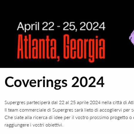
Coverings 2024
Supergres parteciperà dal 22 al 25 aprile 2024 nella città di A
Il team commerciale di Supergres sarà lieto di accogliervi per s
Che siate alla ricerca di idee per il vostro prossimo progetto o
raggiungere i vostri obiettivi.