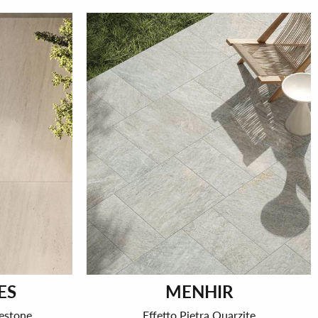
ES
MENHIR
mestone
Effetto Pietra Quarzite