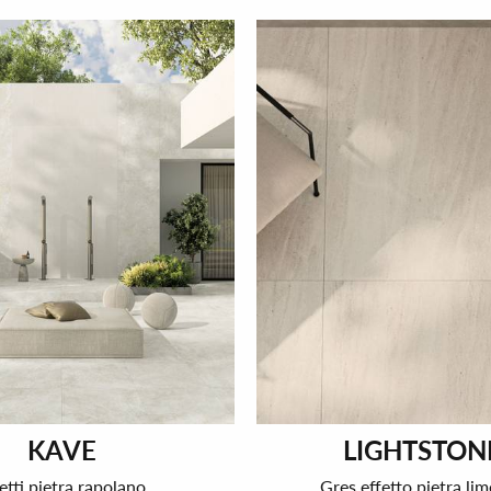
KAVE
LIGHTSTON
etti pietra rapolano
Gres effetto pietra li