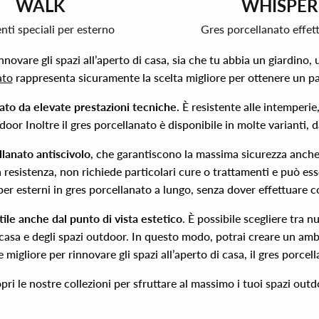
WALK
WHISPER
ti speciali per esterno
Gres porcellanato effett
novare gli spazi all’aperto di casa, sia che tu abbia un giardino, 
ato
rappresenta sicuramente la scelta migliore per ottenere un p
zato da elevate prestazioni tecniche.
È resistente alle intemperie, 
oor Inoltre il gres porcellanato è disponibile in molte varianti, d
llanato antiscivolo
, che garantiscono la massima sicurezza anche 
ua resistenza, non richiede particolari cure o trattamenti e può e
er esterni in gres porcellanato a lungo, senza dover effettuare c
ile anche dal punto di vista estetico
. È possibile scegliere tra 
a casa e degli spazi outdoor. In questo modo, potrai creare un amb
e migliore per rinnovare gli spazi all’aperto di casa, il gres porcel
pri le nostre collezioni per sfruttare al massimo i tuoi spazi outd