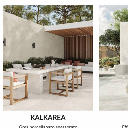
KALKAREA
Gres porcellanato spessorato
Eff