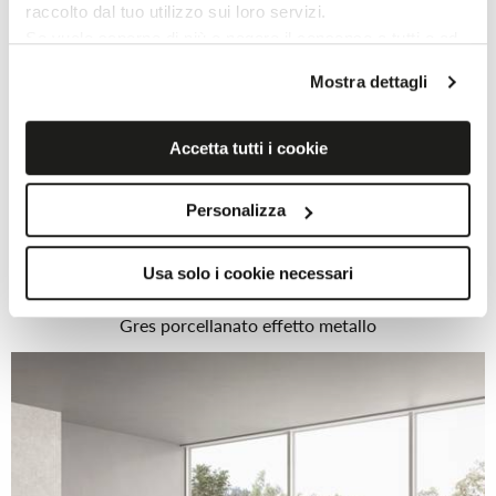
raccolto dal tuo utilizzo sui loro servizi.
Se vuole saperne di più o negare il consenso a tutti o ad
alcuni cookie
clicchi qui
. Il consenso può essere
Mostra dettagli
espresso cliccando sul tasto “Accetta i cookie”. Se non
vuole i cookie di profilazione può negare il consenso sul
tasto “Rifiuta".
Accetta tutti i cookie
Personalizza
Usa solo i cookie necessari
IRONY
Gres porcellanato effetto metallo