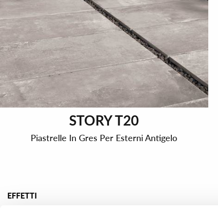
STORY T20
Piastrelle In Gres Per Esterni Antigelo
EFFETTI
Gres porcellanato effetto marmo
Gres porcella