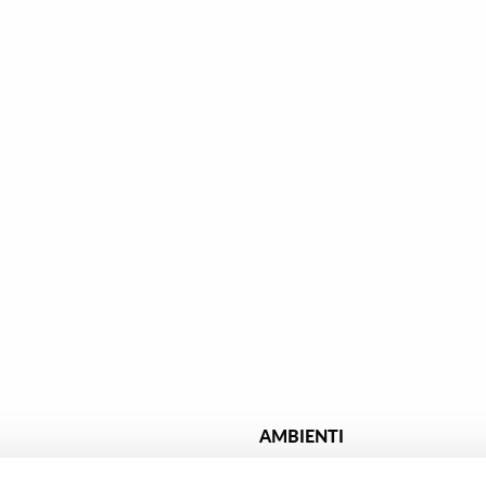
AMBIENTI
nato effetto cemento
Piastrelle bagno