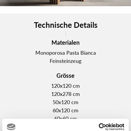
vielseitige Gestaltungsmöglichkeiten sorgen. Ein
Angebot frischer und leichter, warmer und heimeliger
Farben, die sich mit einfarbigen oder mehrfarbigen
Technische Details
Dekorstrukturen ergänzen lassen. Dreidimensionale
Texturen und geometrische Muster treten mit den
Materialen
sanften Farbtönen der Serie in Dialog und verwandeln
Licht in Material. Ein koordiniertes Set dekorativer
Monoporosa Pasta Bianca
Elemente, das es ermöglicht, Räume mit eleganten und
Feinsteinzeug
zeitgemäßen Lösungen individuell zu gestalten.Die
Grösse
Grautöne von INX – Grey, Cement, Pearl – bilden eine
strenge Farbpalette, die sich hervorragend für
120x120 cm
minimalistische und raffinierte Räume eignet. Neutrale,
120x278 cm
tiefe Töne, die das Licht hervorheben und markante
50x120 cm
Einrichtungselemente aufnehmen.Die weicheren Farben
60x120 cm
– Clay, Ivory und White – schaffen warme und natürlich
60x60 cm
erscheinende Räume. Oberflächen mit heimeligen