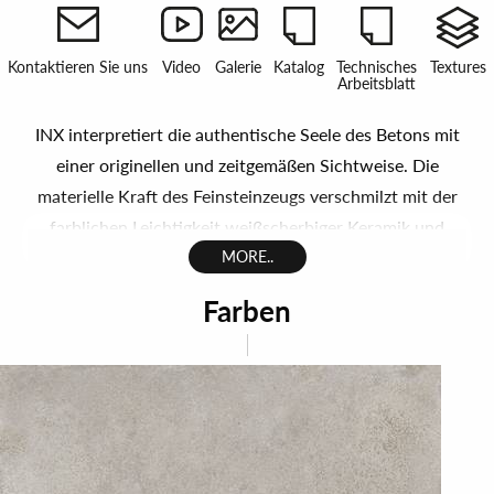
Kontaktieren Sie uns
Video
Galerie
Katalog
Technisches
Textures
Arbeitsblatt
INX interpretiert die authentische Seele des Betons mit
einer originellen und zeitgemäßen Sichtweise. Die
materielle Kraft des Feinsteinzeugs verschmilzt mit der
farblichen Leichtigkeit weißscherbiger Keramik und
schafft schlichte Oberflächen, die die Natur von Beton
MORE..
reproduzieren: vielseitig und zutiefst gestalterisch. Die
Farben
Farbpalette des Feinsteinzeugs INX entfaltet sich in
neutralen und natürlichen Tönen: vom urbanen Grau bis
zu wärmeren, einhüllenden Nuancen wird jede Farbe
zum Mittel, um essentielle oder einladende Atmosphären
zu gestalten. Ausgewogene Oberflächen, die mit
unterschiedlichen Materialien in Dialog treten und in