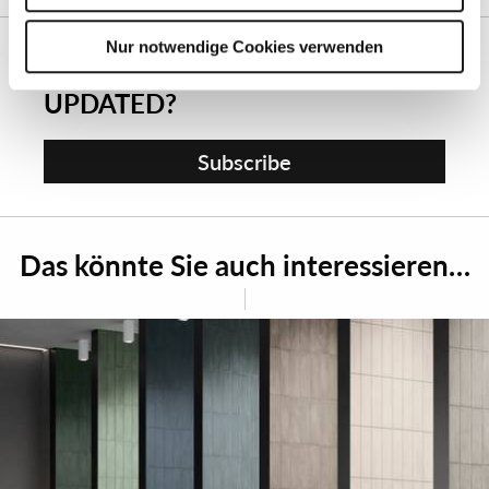
weißscherbiger Keramik. Material und Lichtspiele
Zustimmung mit der Schaltfläche „Ablehnen“ verweigern.
verleihen den architektonischen Oberflächen dekorative
Nur notwendige Cookies verwenden
WISH TO STAY ALWAYS
Tiefe.
UPDATED?
Subscribe
Das könnte Sie auch interessieren…