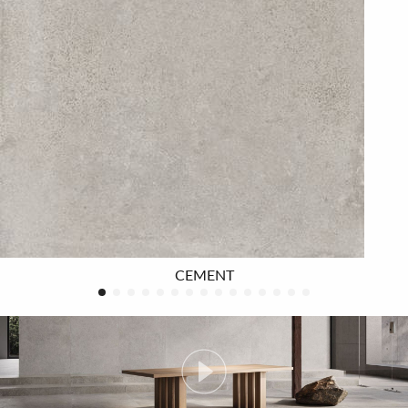
jedem architektonischen Kontext ästhetische Kohärenz
gewährleisten. Die Feinsteinzeugserie INX bietet eine
große Auswahl an Formaten und
Oberflächenbeschaffenheiten, von groß bis klein, für den
Innen- und Außenbereich. Von der 120x278 großen bis
zur 60x60 kleinen Platte. 6 bis 20 mm starke Materialien
für jeden Einsatzbereich: vom Wohn- bis zum
Gewerbebereich, für Bodenbeläge und
Wandverkleidungen. Das ausgewogene Sortiment
Oberflächen - Natur, Antislip, Soft Touch und Grip -
sowie verschiedene dekorative Strukturen bilden die
CEMENT
Grundlage für die Gestaltung von Räumen im Total-
Look.Wandfliesen aus weißscherbiger Keramik bieten
eine Farbpalette mit sanften Pastelltönen, die sich für ein
intimes Ambiente und Privaträume eignen. Sieben
leuchtende Nuancen, die für Farbharmonie und