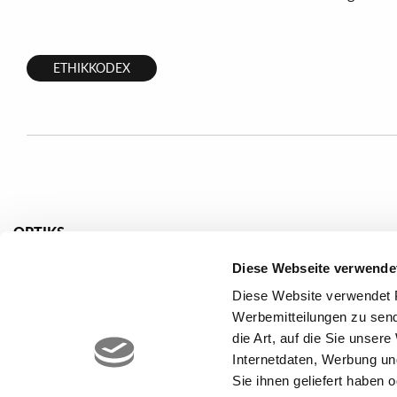
ETHIKKODEX
OPTIKS
Marmor effekt
Konkrete Effe
Diese Webseite verwende
Stein Effekt
Designerflies
Diese Website verwendet P
Holz Effect
Mosaikfliesen
Werbemitteilungen zu send
die Art, auf die Sie unser
Internetdaten, Werbung un
Sie ihnen geliefert haben 