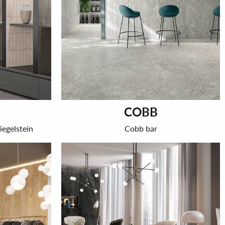
COBB
iegelstein
Cobb bar