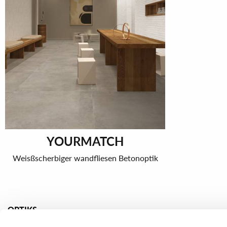
YOURMATCH
Weisßscherbiger wandfliesen Betonoptik
OPTIKS
Marmor effekt
Konkrete Effe