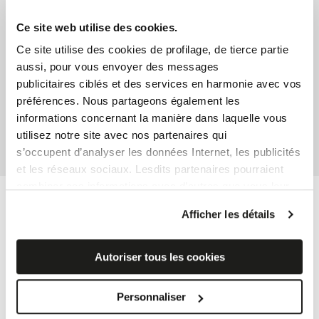
Matériel
Grès cérame
Ce site web utilise des cookies.
Ce site utilise des cookies de profilage, de tierce partie
Taille
aussi, pour vous envoyer des messages
publicitaires ciblés et des services en harmonie avec vos
45x90 cm
préférences. Nous partageons également les
informations concernant la manière dans laquelle vous
Surfaces
utilisez notre site avec nos partenaires qui
Structured R11
s’occupent d’analyser les données Internet, les publicités
et les réseaux sociaux. Lesdits partenaires pourraient
combiner ces informations avec d’autres que vous leur
Certification et Marques
avez fournies ou qu’ils ont recueillies à partir de votre
Afficher les détails
utilisation sur leurs services.
Si vous souhaitez en savoir davantage ou refusez le
consentement à tous les cookies, ou à quelques-uns
Autoriser tous les cookies
seulement,
cliquez ici
. Le consentement peut être
exprimé en cliquant sur la touche « Acceptez les
Personnaliser
cookies ». Si vous ne voulez pas de cookies de profilage,