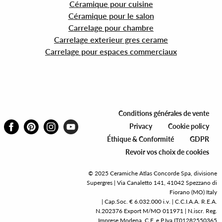
Céramique pour cuisine
Céramique pour le salon
Carrelage pour chambre
Carrelage exterieur gres cerame
Carrelage pour espaces commerciaux
Conditions générales de vente
Privacy
Cookie policy
Éthique & Conformité
GDPR
Revoir vos choix de cookies
© 2025 Ceramiche Atlas Concorde Spa, divisione
Supergres | Via Canaletto 141, 41042 Spezzano di
Fiorano (MO) Italy
| Cap.Soc. € 6.032.000 i.v. | C.C.I.A.A. R.E.A.
N.202376 Export M/MO 011971 | N.iscr. Reg.
Imprese Modena, C.F. e P.Iva IT01282550365