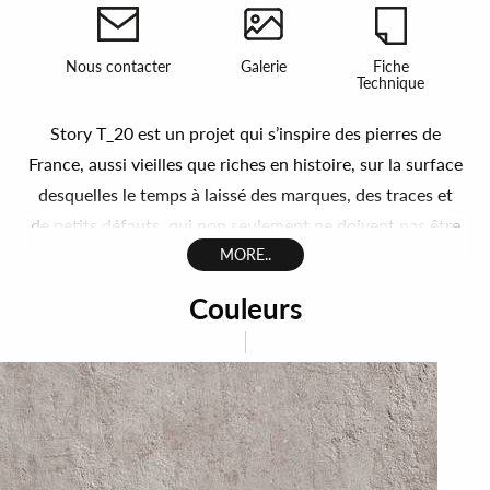
Nous contacter
Galerie
Fiche
Technique
Story T_20 est un projet qui s’inspire des pierres de
France, aussi vieilles que riches en histoire, sur la surface
desquelles le temps à laissé des marques, des traces et
de petits défauts, qui non seulement ne doivent pas être
masqués, mais qui, bien au contraire, doivent être
MORE..
valorisés en tant que nouveau concept de beauté. Le
Couleurs
revêtement de sol épais Supergres est complété par la
collection Story T_20 dans le type de pierre récupérée -
T_20, contrairement à la pierre naturelle, est non
absorbante, résistante aux produits chimiques,
résistante au sel et ne crée pas de moisissures - Elle est
très facile à nettoyer et conserve sa couleur et ses