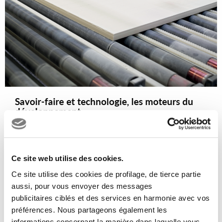
Savoir-faire et technologie, les moteurs du
développement.
L'accent mis sur l'innovation contribue de manière
significative à la croissance et au succès international
de l'entreprise.
Ce site web utilise des cookies.
Chaque année, Supergres investit dans la recherche et
Ce site utilise des cookies de profilage, de tierce partie
les mises à jour plus que la moyenne du secteur, pour
aussi, pour vous envoyer des messages
garantir une proposition de produits de qualité et
publicitaires ciblés et des services en harmonie avec vos
esthétiquement avancés.
préférences. Nous partageons également les
informations concernant la manière dans laquelle vous