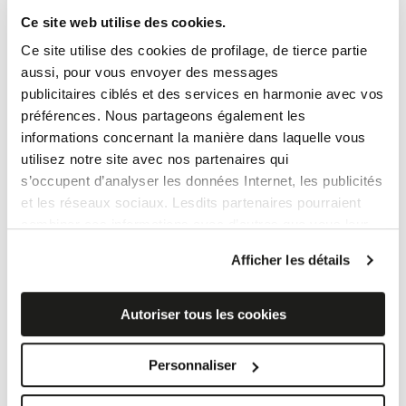
Ce site web utilise des cookies.
Ce site utilise des cookies de profilage, de tierce partie
CODE D'ETHIQUE
aussi, pour vous envoyer des messages
publicitaires ciblés et des services en harmonie avec vos
préférences. Nous partageons également les
informations concernant la manière dans laquelle vous
utilisez notre site avec nos partenaires qui
EFFETS
s’occupent d’analyser les données Internet, les publicités
Effet marbré
et les réseaux sociaux. Lesdits partenaires pourraient
Pierre en grès
combiner ces informations avec d’autres que vous leur
Effet bois
avez fournies ou qu’ils ont recueillies à partir de votre
Effet ciment
Afficher les détails
utilisation sur leurs services.
Carrelage design
Si vous souhaitez en savoir davantage ou refusez le
Mosaïque céramique
consentement à tous les cookies, ou à quelques-uns
Autoriser tous les cookies
seulement,
cliquez ici
. Le consentement peut être
AMBIANCES
exprimé en cliquant sur la touche « Acceptez les
Grès cérame salle de bain
Personnaliser
cookies ». Si vous ne voulez pas de cookies de profilage,
Céramique pour cuisine
vous pouvez refuser le consentement avec la touche