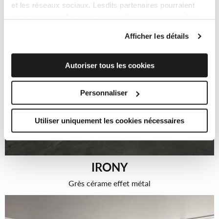
et les réseaux sociaux. Lesdits partenaires pourraient
combiner ces informations avec d’autres que vous leur
avez fournies ou qu’ils ont recueillies à partir de votre
Afficher les détails
utilisation sur leurs services.
Si vous souhaitez en savoir davantage ou refusez le
consentement à tous les cookies, ou à quelques-uns
Autoriser tous les cookies
seulement,
cliquez ici
. Le consentement peut être
exprimé en cliquant sur la touche « Acceptez les
Personnaliser
cookies ». Si vous ne voulez pas de cookies de profilage,
vous pouvez refuser le consentement avec la touche
Utiliser uniquement les cookies nécessaires
« Refusez ».
IRONY
Grès cérame effet métal