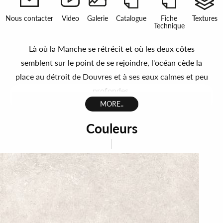
Nous contacter
Video
Galerie
Catalogue
Fiche
Textures
Technique
Là où la Manche se rétrécit et où les deux côtes
semblent sur le point de se rejoindre, l'océan cède la
place au détroit de Douvres et à ses eaux calmes et peu
profondes.
Ici, le passage des millénaires a formé un calcaire ductile
MORE..
et résistant, qui a accompagné le progrès des
Couleurs
civilisations nordiques et de leurs constructions.
Kalkarea, une collection de grès cérame dont le style
reflète l'harmonie et la beauté de ces lieux.
Sous ces latitudes, la lumière caresse plus qu'elle ne
sculpte, elle crée des atmosphères douces et se reflète
sur des surfaces lumineuses aux couleurs neutres et
naturelles et amplifie les intérieurs. Le style reflète