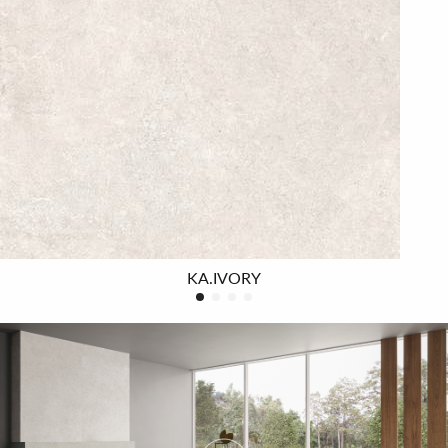
l'harmonie et la beauté de la nature avec un design
essentiel et soigné qui met en valeur l'atmosphère, en
créant des pièces au charme moderne et élégant.
Ceramiche Supergres a conçu Kalkarea pour tous ceux
qui aiment le charme de ces pierres et recherchent dans
le grès cérame un produit résistant, pratique et
hygiénique.
KA.IVORY