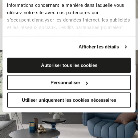
informations concernant la manière dans laquelle vous
utilisez notre site avec nos partenaires qui
s’occupent d’analyser les données Internet, les publicités
ASTRUM
et les réseaux sociaux. Lesdits partenaires pourraient
combiner ces informations avec d’autres que vous leur
Carreaux De Sol Modernes Effet Travertin
avez fournies ou qu’ils ont recueillies à partir de votre
Afficher les détails
utilisation sur leurs services.
Si vous souhaitez en savoir davantage ou refusez le
consentement à tous les cookies, ou à quelques-uns
Autoriser tous les cookies
seulement,
cliquez ici
. Le consentement peut être
exprimé en cliquant sur la touche « Acceptez les
Personnaliser
cookies ». Si vous ne voulez pas de cookies de profilage,
vous pouvez refuser le consentement avec la touche
Utiliser uniquement les cookies nécessaires
« Refusez ».