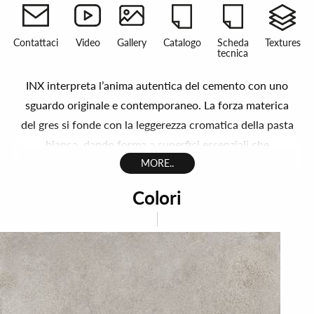
Contattaci
Video
Gallery
Catalogo
Scheda
Textures
tecnica
INX interpreta l’anima autentica del cemento con uno
sguardo originale e contemporaneo. La forza materica
del gres si fonde con la leggerezza cromatica della pasta
bianca, dando forma a superfici essenziali che
ripropongono la natura del cemento: versatile e
MORE..
profondamente progettuale.La gamma cromatica in gres
Colori
porcellanato di INX si sviluppa in toni neutri e naturali:
dal grigio urbano alle sfumature più calde e avvolgenti,
ogni colore diventa strumento per definire atmosfere
essenziali o accoglienti. Superfici equilibrate, capaci di
dialogare con materiali diversi e di garantire coerenza
estetica in ogni contesto architettonico. La gamma in