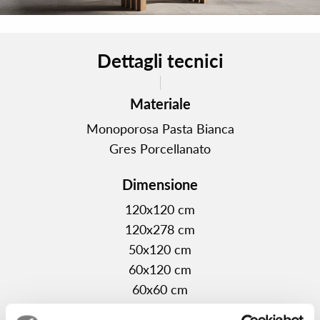
capaci di trasformare la luce in materia. Un set
coordinato di elementi decorativi che permette di
caratterizzare gli ambienti con soluzioni personalizzate,
Dettagli tecnici
eleganti e contemporanee. Le sfumature grigie di INX -
grey, cement, pearl - costituiscono una paletta cromatica
Materiale
rigorosa, perfetta per spazi minimali e raffinati. Toni
neutri, profondi, capaci di valorizzare la luce e accogliere
Monoporosa Pasta Bianca
elementi d’arredo di segno deciso. Le colorazioni più
Gres Porcellanato
morbide – clay, ivory e white – danno vita a spazi caldi e
Dimensione
naturali. Superfici dal tono avvolgente, ideali per progetti
che cercano equilibrio tra design contemporaneo e
120x120 cm
comfort sensoriale. Nel formato 120x278 6mm, INX
120x278 cm
diventa strumento progettuale per
50x120 cm
soluzioni scenografiche e continue. Perfette per pareti
60x120 cm
monolitiche, le grandi lastre amplificano la percezione
60x60 cm
dello spazio e della luce grazie anche alla decorazione