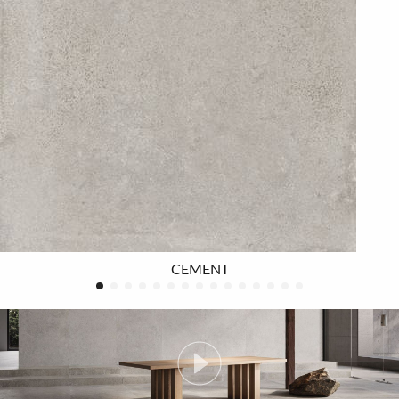
gres INX offre un’ampia composizione di formati e
texture, dal grande al piccolo, dall’indoor all’outdoor.
Dalla grande lastra 120x278 fino al più piccolo 60x60.
Materiali da 6 a 20mm di spessore per ogni impiego: dal
residenziale al commerciale, a pavimento e a
rivestimento. La gamma equilibrata di superfici, naturale,
antislip soft touch e grip, e svariate strutture decorative,
costituisce la base progettuale di spazi total look. I
rivestimenti in pasta bianca introducono una gamma soft
di toni pastello, pensata per ambienti intimi e personali.
Sette nuance luminose che aggiungono armonia
CEMENT
cromatica e versatilità progettuale. Una proposta di
colorazioni fresche e leggere, calde e avvolgenti cui si
affianca un progetto di strutture decorative in tinta o
multicolor. Texture tridimensionali e pattern dialogano
con le tonalità morbide della gamma, creando superfici