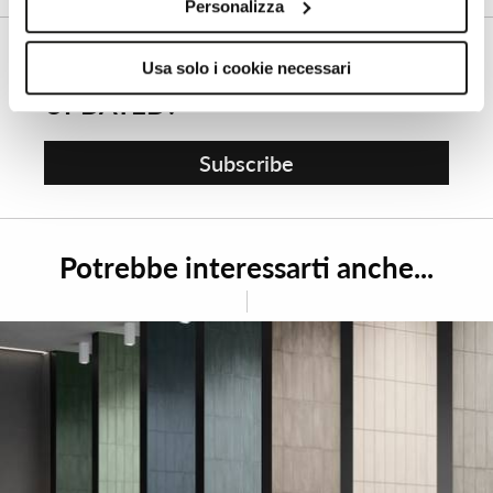
Personalizza
Usa solo i cookie necessari
WISH TO STAY ALWAYS
UPDATED?
Subscribe
Potrebbe interessarti anche...