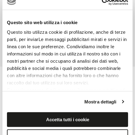
Superfici
Wallpaper. 20mm e finiture ad alte prestazioni: INX
garantisce coerenza estetica e libertà progettuale anche
Structured R11
in outdoor. Una materia tecnica e naturale, pensata per
3D
Questo sito web utilizza i cookie
ambienti esterni dal carattere contemporaneo. Ogni
Anti Slip Soft Touch R10
Questo sito utilizza cookie di profilazione, anche di terze
ambiente è una narrazione visiva: INX si adatta e si
Glossy
parti, per inviarLe messaggi pubblicitari mirati e servizi in
trasforma dialogando con la luce, grazie anche a
Natural
linea con le sue preferenze. Condividiamo inoltre le
soluzioni specifiche come le strutture decorative Riga in
informazioni sul modo in cui utilizza il nostro sito con i
Grip R11
nostri partner che si occupano di analisi dei dati web,
gres porcellanato e Stripe in pasta bianca. Materia e i
pubblicità e social media i quali potrebbero combinarle
giochi di luce conferiscono profondità decorativa alle
con altre informazioni che ha fornito loro o che hanno
Certificazioni e Marchi
superfici architettoniche.
raccolto dal tuo utilizzo sui loro servizi.
Se vuole saperne di più o negare il consenso a tutti o ad
alcuni cookie
clicchi qui
. Il consenso può essere
Mostra dettagli
espresso cliccando sul tasto “Accetta i cookie”. Se non
vuole i cookie di profilazione può negare il consenso sul
tasto “Rifiuta".
Accetta tutti i cookie