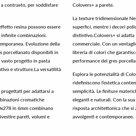
 a contrasto, per soddisfare
Colovers+ a parete.
La texture tridimensionale Nes
 effetto resina possono essere
superfici, mentre i decori pol
 infinite combinazioni.
distintivo.Colovers+ si adatta
temporanea. Evoluzione della
commerciale. Con un ventaglio 
s porcellanato disponibili in
libreria di colori che garantis
 vasto progetto in pasta
performance del gres porcellan
vo e strutture.La versatilità
Esplora le potenzialità di Col
ridefiniscono l’estetica cont
progettati per adattarsi a
semplicità. Le finiture materic
mbinazioni cromatiche
eleganti e naturali. Con la sua
 120x278 in 6mm combinano
risposta architettonica che si
ivestire pareti, volumi e
avvolgenti e contemporanee.