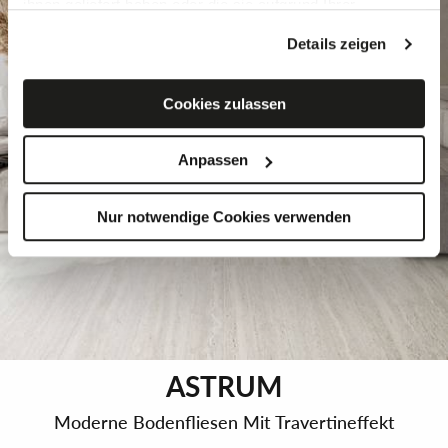
ihnen geliefert haben oder die sie aufgrund Ihrer
Verwendung ihrer Dienste gesammelt haben,
Details zeigen
kombinieren.
Falls Sie mehr wissen möchten oder Ihre Zustimmung zu
allen oder einigen Cookies verweigern,
hier klicken
. Die
Cookies zulassen
Zustimmung kann durch Klicken auf die Schaltfläche
„Cookies akzeptieren“ gegeben werden. Falls Sie keine
Anpassen
Profiling-Cookies erhalten möchten, können Sie Ihre
Zustimmung mit der Schaltfläche „Ablehnen“ verweigern.
Nur notwendige Cookies verwenden
ASTRUM
Moderne Bodenfliesen Mit Travertineffekt