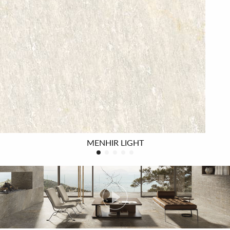
Eine vollständige, naturgetreue Farbpalette bereichert
jedes Wohn- und Gewerbeprojekt mit Persönlichkeit
und Charakter.
Die Verbindung von Innen- und Außenbereichen ist ein
Trend in der modernen Architektur, der dem wachsenden
Bedürfnis nach ausgewogenen Wohnräumen entspricht.
Menhir erfüllt dieses Bedürfnis mit Lösungen für alle
Räume dank der verfügbaren Oberflächenvarianten.
MENHIR LIGHT