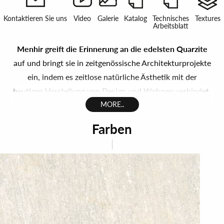
Kontaktieren Sie uns
Video
Galerie
Katalog
Technisches
Textures
Arbeitsblatt
Menhir greift die Erinnerung an die edelsten Quarzite
auf und bringt sie in zeitgenössische Architekturprojekte
ein, indem es zeitlose natürliche Ästhetik mit der
heutigen Vorstellung von Design und Wohnen verbindet.
MORE..
Die modernen Fliesen in Steinoptik der Menhir-
Farben
Kollektion verkörpern die Stärke und Schönheit von
Naturstein, interpretieren aktuelle Trends mit
minimalistischen Einrichtungslösungen und verbinden
die Schönheit der Natur mit der Funktionalität und
Vielseitigkeit von Feinsteinzeug.
Menhir gibt die Schattierungen, Details und Farbtöne
von hochwertigem Naturquarzit originalgetreu wieder.