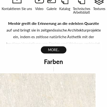
Kontaktieren Sie uns
Video
Galerie
Katalog
Technisches
Textures
Arbeitsblatt
Menhir greift die Erinnerung an die edelsten Quarzite
auf und bringt sie in zeitgenössische Architekturprojekte
ein, indem es zeitlose natürliche Ästhetik mit der
heutigen Vorstellung von Design und Wohnen verbindet.
MORE..
Die modernen Fliesen in Steinoptik der Menhir-
Farben
Kollektion verkörpern die Stärke und Schönheit von
Naturstein, interpretieren aktuelle Trends mit
minimalistischen Einrichtungslösungen und verbinden
die Schönheit der Natur mit der Funktionalität und
Vielseitigkeit von Feinsteinzeug.
Menhir gibt die Schattierungen, Details und Farbtöne
von hochwertigem Naturquarzit originalgetreu wieder.