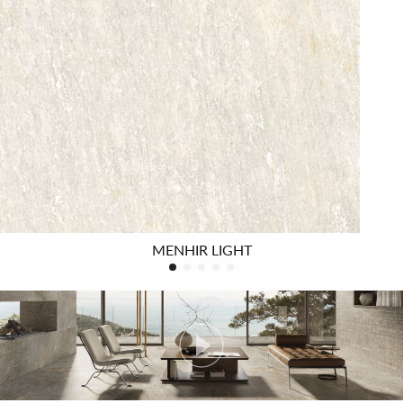
Eine vollständige, naturgetreue Farbpalette bereichert
jedes Wohn- und Gewerbeprojekt mit Persönlichkeit
und Charakter.
Die Verbindung von Innen- und Außenbereichen ist ein
Trend in der modernen Architektur, der dem wachsenden
Bedürfnis nach ausgewogenen Wohnräumen entspricht.
Menhir erfüllt dieses Bedürfnis mit Lösungen für alle
Räume dank der verfügbaren Oberflächenvarianten.
MENHIR LIGHT