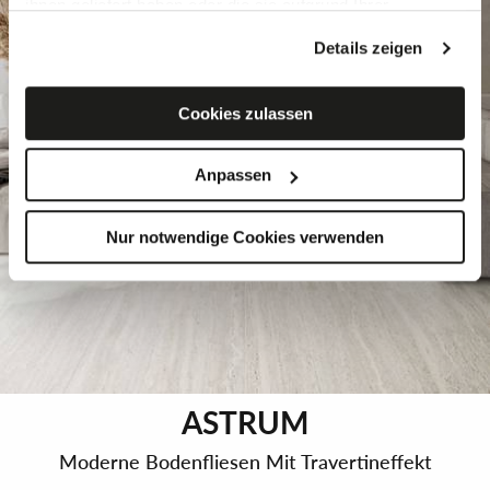
ihnen geliefert haben oder die sie aufgrund Ihrer
Verwendung ihrer Dienste gesammelt haben,
Details zeigen
kombinieren.
Falls Sie mehr wissen möchten oder Ihre Zustimmung zu
allen oder einigen Cookies verweigern,
hier klicken
. Die
Cookies zulassen
Zustimmung kann durch Klicken auf die Schaltfläche
„Cookies akzeptieren“ gegeben werden. Falls Sie keine
Anpassen
Profiling-Cookies erhalten möchten, können Sie Ihre
Zustimmung mit der Schaltfläche „Ablehnen“ verweigern.
Nur notwendige Cookies verwenden
ASTRUM
Moderne Bodenfliesen Mit Travertineffekt