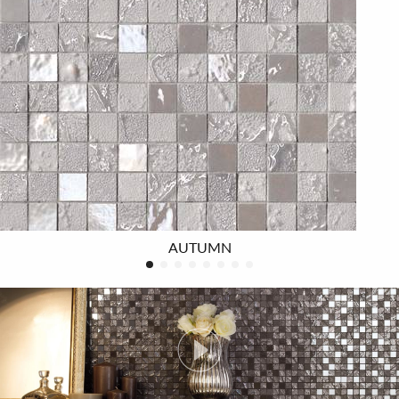
Wänden geometrische Muster oder extrem weiche
Linien von großer optischer Wirkung schaffen. Alle
Dekore sind in warmen und kühlen Farbstellungen
verfügbar.Ergänzt wird diese besondere Kollektion von
den Degradè, die ein stilvolles Spiel von Farben an die
Wand zeichnen.Eine Zusammensetzung, die Räume mit
Stil und exklusivem Geschmack gestaltet. Ein
ausgeklügeltes und anspruchsvolles Dekor sorgt für eine
einzigartige Atmosphäre in den Räumen.
AUTUMN