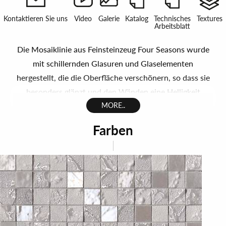
Kontaktieren Sie uns
Video
Galerie
Katalog
Technisches
Textures
Arbeitsblatt
Die Mosaiklinie aus Feinsteinzeug Four Seasons wurde
mit schillernden Glasuren und Glaselementen
hergestellt, die die Oberfläche verschönern, so dass sie
besonders glänzt und den Wänden eine Helligkeit
verleiht, die für spektakuläre Spiegelungen und
MORE..
Lichtspiele sorgt.Die Farbpalette weist neben
Farben
natürlichen Farben (Elfenbein, Beige, Weiß, Grau,
Schwarz) weitere sehr moderne und trendige
Farbstellungen auf . Die Farben Elfenbein, Silber und
Schwarz sind auch in der Oberfläche satiniert erhältlich,
für eine Eleganz von äußerst raffiniertem Geschmack.
Das Sortiment Dekore bietet Lösungen, die an den