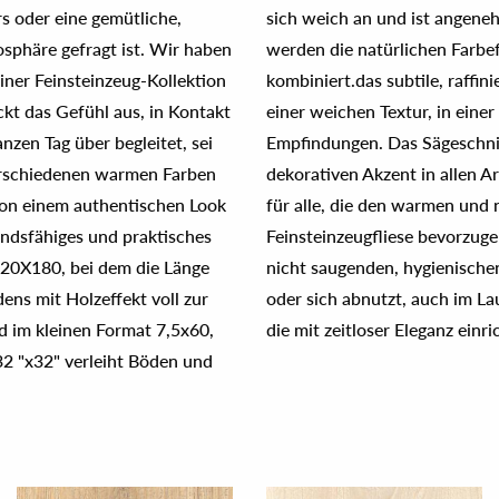
rs oder eine gemütliche,
hönen, subtilen Planung
mosphäre gefragt ist. Wir haben
affinierten taktilen Details
einer Feinsteinzeug-Kollektion
det das elegante Aussehen mit
ckt das Gefühl aus, in Kontakt
rischen Grafiken und taktilen
nzen Tag über begleitet, sei
e Weise einen neuartigen,
 verschiedenen warmen Farben
 4EVER ist der ideale Boden
 von einem authentischen Look
s lieben, aber die Wahl einer
tandsfähiges und praktisches
s Holz ist, aber dank ihrer
t 20X180, bei dem die Länge
erfläche, die nicht abfärbt
ens mit Holzeffekt voll zur
erfähig bleibt. Bodenfliesen,
d im kleinen Format 7,5x60,
die mit zeitloser Eleganz einri
32 "x32" verleiht Böden und