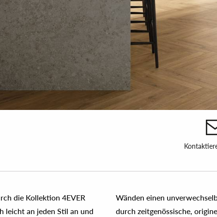
Kontaktier
rch die Kollektion 4EVER
erne Wohnräume, die sich
h leicht an jeden Stil an und
 natürliche Oberfläche fühlt