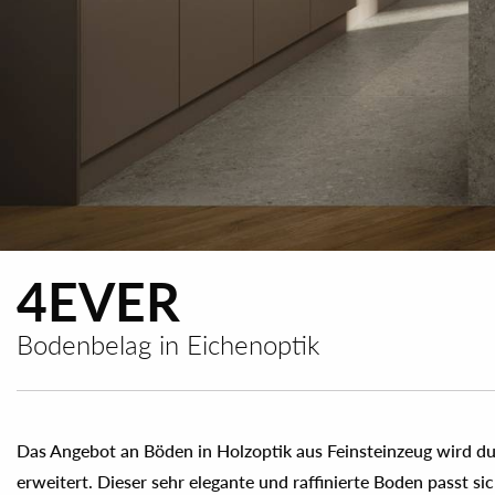
4EVER
Bodenbelag in Eichenoptik
Das Angebot an Böden in Holzoptik aus Feinsteinzeug wird du
Wänden einen unverwechselbaren Charakter und gestaltet mod
erweitert. Dieser sehr elegante und raffinierte Boden passt sic
durch zeitgenössische, originelle Geometrien auszeichnen.die