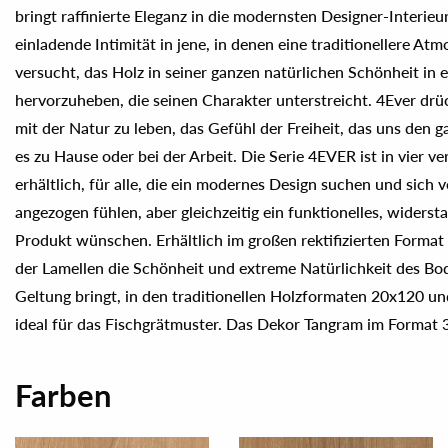
bringt raffinierte Eleganz in die modernsten Designer-Interieu
sich weich an und ist angenehm für das Auge, und dank der sc
einladende Intimität in jene, in denen eine traditionellere At
werden die natürlichen Farbeffekte hervorgehoben und mit r
versucht, das Holz in seiner ganzen natürlichen Schönheit in 
kombiniert.das subtile, raffinierte Sägeschnitt-Finish verbin
hervorzuheben, die seinen Charakter unterstreicht. 4Ever drü
einer weichen Textur, in einer perfekten Mischung aus spiele
mit der Natur zu leben, das Gefühl der Freiheit, das uns den ga
Empfindungen. Das Sägeschnitt-Finish setzt auf diskret
es zu Hause oder bei der Arbeit. Die Serie 4EVER ist in vier
dekorativen Akzent in allen Arten von modernen Wohnräumen.
erhältlich, für alle, die ein modernes Design suchen und sich
für alle, die den warmen und natürlichen Charakter des Holze
angezogen fühlen, aber gleichzeitig ein funktionelles, widers
Feinsteinzeugfliese bevorzugen, die genauso schön wie echte
Produkt wünschen. Erhältlich im großen rektifizierten Forma
nicht saugenden, hygienischen und sehr widerstandsfähigen Ob
der Lamellen die Schönheit und extreme Natürlichkeit des Bod
oder sich abnutzt, auch im Laufe der Zeit praktisch und strapazi
Geltung bringt, in den traditionellen Holzformaten 20x120 un
ideal für das Fischgrätmuster. Das Dekor Tangram im Format 
Farben