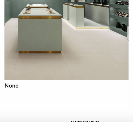
None
UMGEBUNG
ct
Badezimmer